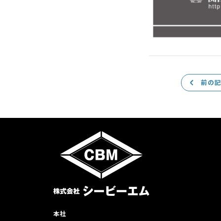
前の
本社