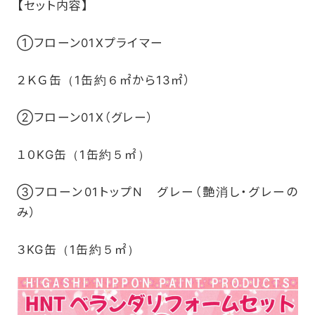
【セット内容】
①フローン01Xプライマー
２ＫＧ缶（1缶約６㎡から13㎡）
②フローン01X（グレー）
１０KG缶（1缶約５㎡）
③フローン01トップN グレー（艶消し・グレーの
み）
３KG缶（1缶約５㎡）